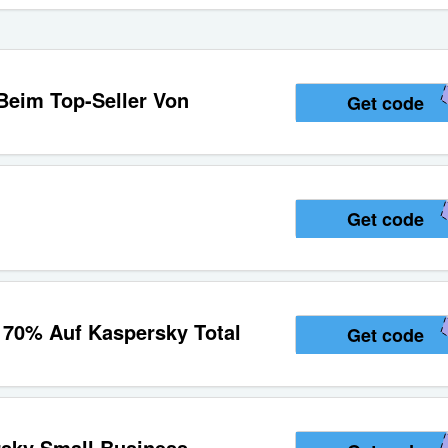
Beim Top-Seller Von
Get code
Get code
t 70% Auf Kaspersky Total
Get code
rsky Small Business