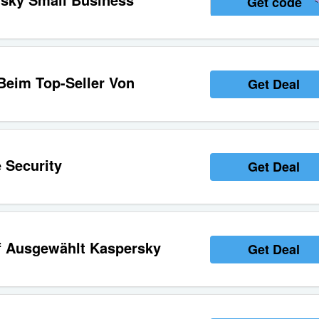
Get code
Beim Top-Seller Von
Get Deal
 Security
Get Deal
f Ausgewählt Kaspersky
Get Deal