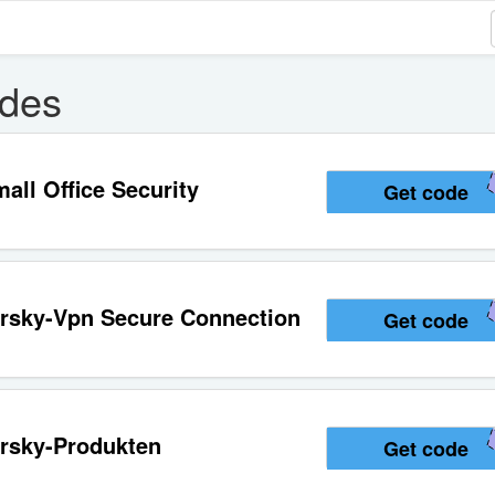
odes
ll Office Security
Get code
rsky-Vpn Secure Connection
Get code
rsky-Produkten
Get code