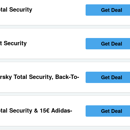
tal Security
Get Deal
t Security
Get Deal
sky Total Security, Back-To-
Get Deal
al Security & 15€ Adidas-
Get Deal